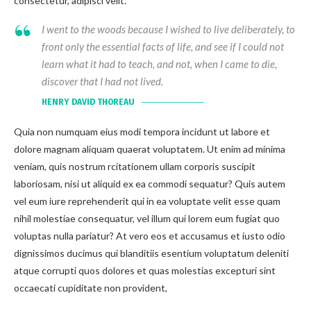
consectetur, adipisci velit.
I went to the woods because I wished to live deliberately, to
front only the essential facts of life, and see if I could not
learn what it had to teach, and not, when I came to die,
discover that I had not lived.
HENRY DAVID THOREAU
Quia non numquam eius modi tempora incidunt ut labore et
dolore magnam aliquam quaerat voluptatem. Ut enim ad minima
veniam, quis nostrum rcitationem ullam corporis suscipit
laboriosam, nisi ut aliquid ex ea commodi sequatur? Quis autem
vel eum iure reprehenderit qui in ea voluptate velit esse quam
nihil molestiae consequatur, vel illum qui lorem eum fugiat quo
voluptas nulla pariatur? At vero eos et accusamus et iusto odio
dignissimos ducimus qui blanditiis esentium voluptatum deleniti
atque corrupti quos dolores et quas molestias excepturi sint
occaecati cupiditate non provident,